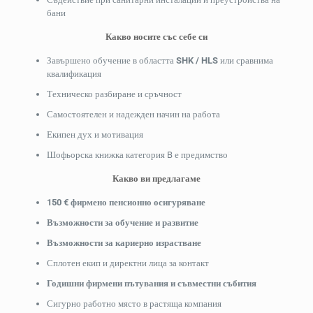
бани
Какво носите със себе си
Завършено обучение в областта
SHK / HLS
или сравнима
квалификация
Техническо разбиране и сръчност
Самостоятелен и надежден начин на работа
Екипен дух и мотивация
Шофьорска книжка категория B е предимство
Какво ви предлагаме
150 € фирмено пенсионно осигуряване
Възможности за обучение и развитие
Възможности за кариерно израстване
Сплотен екип и директни лица за контакт
Годишни фирмени пътувания и съвместни събития
Сигурно работно място в растяща компания