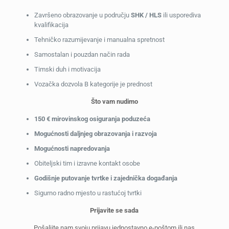
Završeno obrazovanje u području
SHK / HLS
ili usporediva
kvalifikacija
Tehničko razumijevanje i manualna spretnost
Samostalan i pouzdan način rada
Timski duh i motivacija
Vozačka dozvola B kategorije je prednost
Što vam nudimo
150 € mirovinskog osiguranja poduzeća
Mogućnosti daljnjeg obrazovanja i razvoja
Mogućnosti napredovanja
Obiteljski tim i izravne kontakt osobe
Godišnje putovanje tvrtke i zajednička događanja
Sigurno radno mjesto u rastućoj tvrtki
Prijavite se sada
Pošaljite nam svoju prijavu jednostavno e-poštom ili nas