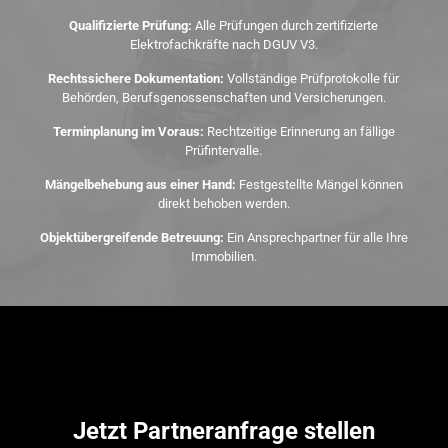
Qualifizierte Prüfung:
Alle Prüfungen durch zertifizierte
Elektrofachkräfte nach DGUV V3.
Rechtssichere Dokumentation:
Vollständige Prüfprotokolle für
Behörden, Berufsgenossenschaften und Versicherungen.
Terminplanung im Voraus:
Rechtzeitige Erinnerung an fällige
Prüfintervalle.
Mängelbehebung aus einer Hand:
Festgestellte Mängel können
direkt behoben werden.
Objektübergreifende Betreuung:
Ein Ansprechpartner für alle Ihre
Immobilien.
Jetzt Partneranfrage stellen